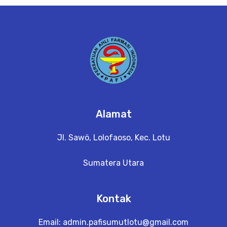
e
t
a
il
Alamat
Jl. Sawö, Lolofaoso, Kec. Lotu
Sumatera Utara
Kontak
Email:
admin.pafisumutlotu@gmail.com