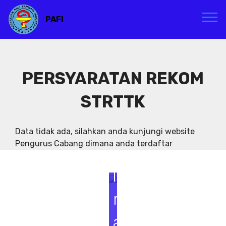
PAFI
PERSYARATAN REKOM
STRTTK
S
e
Data tidak ada, silahkan anda kunjungi website
Pengurus Cabang dimana anda terdaftar
m
i
n
a